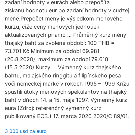
zadaní hodnoty v eurách alebo prepočíta
získanú hodnotu eur po zadaní hodnoty v cudzej
mene.Prepočet meny je výsledkom menového
kurzu, čiže ceny menových jednotiek
aktualizovaných priamo … Průměrný kurz měny
thajský baht za zvolené období: 100 THB =
73.701 Kč Minimum za období 69.981
(20.8.2020), maximum za období 79.618
(15.5.2020) Kurzy … Výmenný kurz thajského
bahtu, malajského ringgitu a filipínskeho pesa
voči nemeckej marke v rokoch 1995 – 1999 Krízu
spustili útoky menových špekulantov na thajský
baht v dňoch 14. a 15. mája 1997. Výmenný kurz
eura (Zdroj: referenčný výmenný kurz
publikovaný ECB.) 17. marca 2020 2020/C 89/01.
3 000 usd za euro