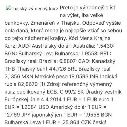
Preto je výhodnejšie ísť
na výlet, iba veľké
bankovky. Zmenáreň v Thajsku. Odpoveď vyššie
bola daná, ktorá mena je najlepšie vziať so sebou
do tejto nádhernej krajiny. Kód Mena Krajina
Kurz; AUD: Austrálsky dolár: Austrália: 1.5430:
BGN: Bulharský Lev: Bulharsko: 1.9558: BRL:
Brazílsky real: Brazília: 6.8807: CAD: Kanadský
THB Thajský baht 44,726 BRL Brazílsky real
3,1356 MXN Mexické peso 18,0593 INR Indická
rupia 82,8670 (1) Zdroj: referenčný výmenný
kurz publikovaný ECB. C 99/2 SK Úradný vestník
Európskej únie 4.4.2014 1 EUR = 1 EUR euro 1
EUR = 1.2084 USD Americký dolár 1 EUR =
127.69 JPY japonský jen 1 EUR = 1.9558 BGN
Bulharská Leva 1 EUR = 25.864 CZK česká