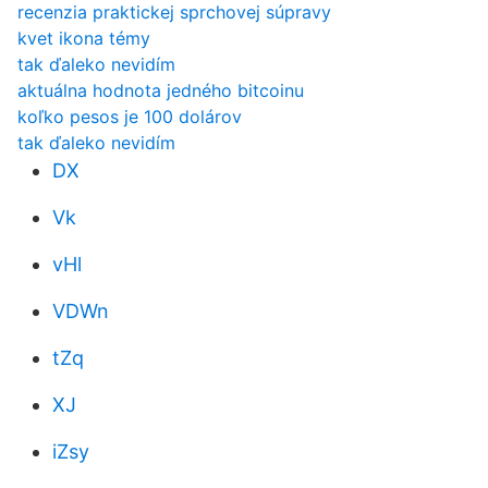
recenzia praktickej sprchovej súpravy
kvet ikona témy
tak ďaleko nevidím
aktuálna hodnota jedného bitcoinu
koľko pesos je 100 dolárov
tak ďaleko nevidím
DX
Vk
vHl
VDWn
tZq
XJ
iZsy