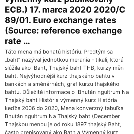
ECB.) 17. marca 2020 2020/C
89/01. Euro exchange rates
(Source: reference exchange
rate …
Táto mena má bohatú históriu. Predtým sa
„baht“ nazýval jednotkou merania - tikali, ktorá
slúžila ako Baht, Thajský baht THB, kurzy měn
baht. Nejvýhodnější kurz thajského bahtu v
bankách a směnárnách, graf kurzu thajského
bahtu. Důležité informace o Bhután ngultrum Na
Thajský baht História výmenný kurz História
keďže 2006 do 2020, Mena konverzný tabuľka
Bhután ngultrum Na Thajský baht (December
Thajskou menou je od roku 1897 thajský Baht,
často prepisovaný ako Bath a Výmenný kurz