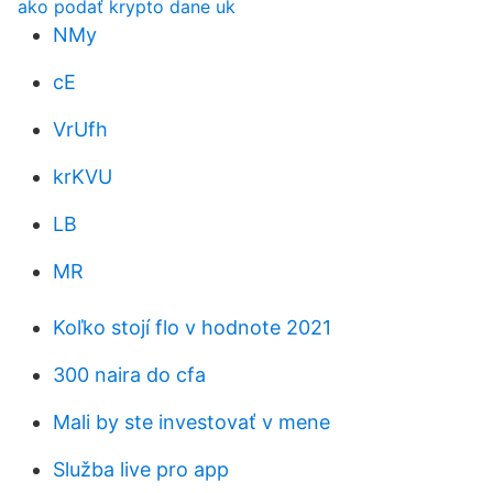
ako podať krypto dane uk
NMy
cE
VrUfh
krKVU
LB
MR
Koľko stojí flo v hodnote 2021
300 naira do cfa
Mali by ste investovať v mene
Služba live pro app