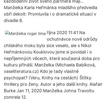
každodenní život svého partnera mají…
Manželka Karla Heřmánka mladšího předvedla
obří dekolt: Promluvila i o dramatické situaci v
divadle 8.
října 2020 11:41 Na
ochutnávce nové odrůdy
chilského moku bylo sice veselo, ale s Nikol
Heřmánkovou Kouklovou jsme si povídali i o
nepříjemných věcech, které současná doba pro
kulturu přináší. Manželka (Michaela Babíková,
vaseliteratura.cz) Kdo je tady vlastně
psychopat? (Veru, Knihy na cestách) Štítky.
thrillery pro ženy. Autor a jeho další knihy. Alafair
Burke Jan 11, 2020 Manželka Johna Travoltu
zomrela 12.