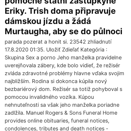
pomocné státní zástupkyně
Eriky. Trish doma připravuje
dámskou jízdu a žádá
Murtaugha, aby se do půlnoci
parada pozerat a honit si. 23542 zhliadnutí
17.8.2020 01:35. Uložiť Zdieľať Kategória :
Skupina Sex a porno Jeho manželka pravidelne
uverejňovala zábery, kde bolo vidieť, že režisér
zvláda zdravotné problémy hlavne vďaka svojim
najbližším. Rodina si dokonca kúpila nový
bezbariérový dom. Režisér sa totiž pohyboval s
pomocou invalidného vozíka. Kúpou
nehnuteľnosti sa však jeho manželka poriadne
zadlžila. Manuel Rogers & Sons Funeral Home
provides online obituaries, funeral notices,
condolences, tributes and death notices -