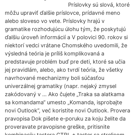
Príslovky sú slová, ktoré
môžu upraviť ďalšie príslovce, prídavné meno
alebo sloveso vo vete. Príslovky hrajú v
gramatike rozhodujúcu úlohu tým, že poskytujú
ďalšiu úroveň informácií a V polovici 90. rokov si
niektorí vedci vrátane Chomského uvedomili, že
výsledná teória je príliš komplikovaná a
predstavuje problém buď pre deti, ktoré sa učia
jej pravidlám, alebo, ako tvrdí teória, že všetky
navrhované mechanizmy boli súčasťou
univerzálnej gramatiky (napr. nejaký zmysel
zakódovaný v … Ako čujete „Traka sa alatkama
sa komandama“ umesto „Komanda, isprobajte
novi Outlook“, već koristite novi Outlook. Provera
pravopisa Dok pišete e-poruku za koju želite da
proveravate pravopisne greške, pritisnite
kombinaciju tastera CTRL + taster sa strelicom