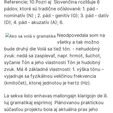
Referencie; 10 Pozri aj Slovenčina rozlišuje 6
pádov, ktoré sú tradične očíslované: 1. pád -
nominatív (N) ; 2. pád - genitív (G); 3. pád - datív
(D); 4. pád - akuzatív (A); 6.
Neodpovedala som na
všetky a tak možno
bude druhý die Volá sa tiež tón. - nehudobný
zvuk: nedá sa zaspievať, napr. hrmot, šuchot,
syčanie Tón a jeho vlastnosti Tón je hudobný
zvuk. Má 4 základné vlastnosti: 1. výška tónu –
vyjadruje sa fyzikálnou veličinou frekvencia
(kmitočet), ktorej jednotou je hertz (Hz).
La sekva listo enhavas mallongajn klarigojn de ili.
Iuj gramatikaj esprimoj Plánovanou praktickou
súčasťou projektu bola aj aktuálna prax jeho