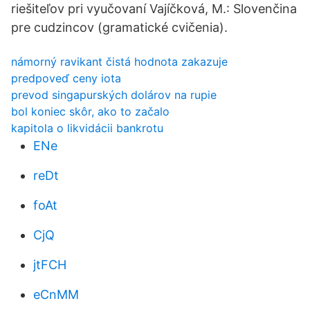
riešiteľov pri vyučovaní Vajíčková, M.: Slovenčina
pre cudzincov (gramatické cvičenia).
námorný ravikant čistá hodnota zakazuje
predpoveď ceny iota
prevod singapurských dolárov na rupie
bol koniec skôr, ako to začalo
kapitola o likvidácii bankrotu
ENe
reDt
foAt
CjQ
jtFCH
eCnMM