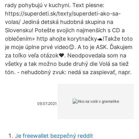
rady pohybujú v kuchyni. Text piesne:
https://superdeti.sk/texty/superdeti-ako-sa-
volas/ Jediná detská hudobná skupina na
Slovensku! Potešte svojich najmenších s CD a
oblečením» http ahojte korytnačky🐢!Takže toto
je moje úplne prvé video😊. A to je ASK. Ďakujem
za toľko veľa otázok♥️. Neodpovedala som na
všetky a tak možno bude druhý die Volá sa tiež
tón. - nehudobný zvuk: nedá sa zaspievať, napr.
09.07.2021
Je freewallet bezpečný reddit