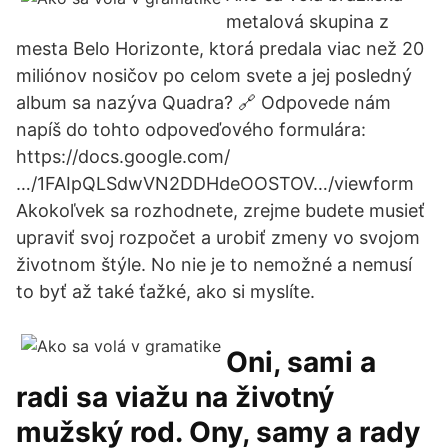
metalová skupina z
mesta Belo Horizonte, ktorá predala viac než 20
miliónov nosičov po celom svete a jej posledný
album sa nazýva Quadra? 🔗 Odpovede nám
napíš do tohto odpoveďového formulára:
https://docs.google.com/
…/1FAIpQLSdwVN2DDHdeOOSTOV…/viewform
Akokoľvek sa rozhodnete, zrejme budete musieť
upraviť svoj rozpočet a urobiť zmeny vo svojom
životnom štýle. No nie je to nemožné a nemusí
to byť až také ťažké, ako si myslíte.
Oni, sami a
radi sa viažu na životný
mužský rod. Ony, samy a rady