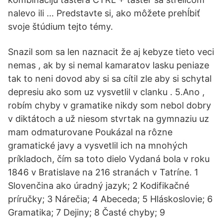
nalevo ili … Predstavte si, ako môžete prehĺbiť
svoje štúdium tejto témy.
Snazil som sa len naznacit že aj kebyze tieto veci
nemas , ak by si nemal kamaratov lasku peniaze
tak to neni dovod aby si sa cítil zle aby si schytal
depresiu ako som uz vysvetlil v clanku . 5.Ano ,
robím chyby v gramatike nikdy som nebol dobry
v diktátoch a už niesom stvrtak na gymnaziu uz
mam odmaturovane Poukázal na rôzne
gramatické javy a vysvetlil ich na mnohých
príkladoch, čím sa toto dielo Vydaná bola v roku
1846 v Bratislave na 216 stranách v Tatríne. 1
Slovenčina ako úradný jazyk; 2 Kodifikačné
príručky; 3 Nárečia; 4 Abeceda; 5 Hláskoslovie; 6
Gramatika; 7 Dejiny; 8 Časté chyby; 9