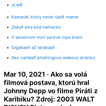
vLwB
Kamarat, ktory nevie riadit meme
Získať sms kód nemecko
V severnom mori surová ropa brent
Gigahash až terahash
Ako nahlásiť phishingovú webovú stránku
Mar 10, 2021 · Ako sa volá
filmová postava, ktorú hral
Johnny Depp vo filme Piráti z
Karibiku? Zdroj: 2003 WALT