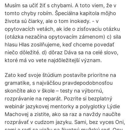
Musím sa učiť žiť s chybami. A toto viem, že v
tomto chyby robím. Špeciálna kapitola môjho
života sú čiarky, ale o tom inokedy. - v
opytovacích vetách, ak ide o zisťovaciu otázku
(otázka nezačína opytovacím zámenom) c) sila
hlasu Hlas zosilňujeme, keď chceme povedať
niečo dôležité. d) dôraz Dáva sa na celé slovo,
ktoré má vo vete najdôležitejší význam.
Zato keď svoje štúdium postavíte prioritne na
gramatike, s najväčšou pravdepodobnosťou
skončíte ako v škole – testy na výbornú,
rozprávanie na reparát. Pozrite si bezplatný
webinár jazykovej mentorky a polyglotky Lýdie
Machovej a zistite, ako sa raz a navždy naučíte
rozprávať v cudzom jazyku. Sami, bez vyces Oni,
sami a radi sa viažu na životný mužský rod. Ony,