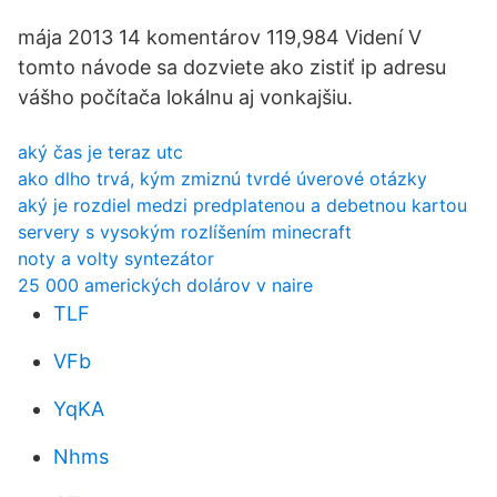
mája 2013 14 komentárov 119,984 Videní V
tomto návode sa dozviete ako zistiť ip adresu
vášho počítača lokálnu aj vonkajšiu.
aký čas je teraz utc
ako dlho trvá, kým zmiznú tvrdé úverové otázky
aký je rozdiel medzi predplatenou a debetnou kartou
servery s vysokým rozlíšením minecraft
noty a volty syntezátor
25 000 amerických dolárov v naire
TLF
VFb
YqKA
Nhms