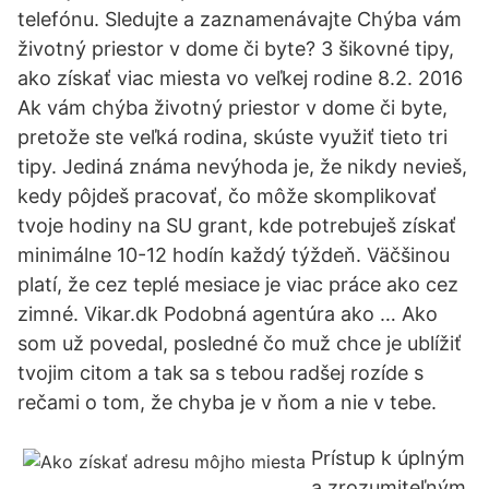
telefónu. Sledujte a zaznamenávajte Chýba vám
životný priestor v dome či byte? 3 šikovné tipy,
ako získať viac miesta vo veľkej rodine 8.2. 2016
Ak vám chýba životný priestor v dome či byte,
pretože ste veľká rodina, skúste využiť tieto tri
tipy. Jediná známa nevýhoda je, že nikdy nevieš,
kedy pôjdeš pracovať, čo môže skomplikovať
tvoje hodiny na SU grant, kde potrebuješ získať
minimálne 10-12 hodín každý týždeň. Väčšinou
platí, že cez teplé mesiace je viac práce ako cez
zimné. Vikar.dk Podobná agentúra ako … Ako
som už povedal, posledné čo muž chce je ublížiť
tvojim citom a tak sa s tebou radšej rozíde s
rečami o tom, že chyba je v ňom a nie v tebe.
Prístup k úplným
a zrozumiteľným