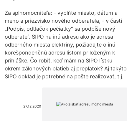
Za splnomocniteľa: - vyplňte miesto, dátum a
meno a priezvisko nového odberateľa, - v časti
„Podpis, odtlačok pečiatky“ sa podpíše nový
odberateľ. SIPO na inú adresu ako je adresa
odberného miesta elektriny, požiadajte o inú
korešpondenčnú adresu listom priloženým k
prihláške. Čo robiť, keď mám na SIPO lístku
okrem zálohových platieb aj preplatok? Aj takýto
SIPO doklad je potrebné na pošte realizovať, t.j.
27.12.2020