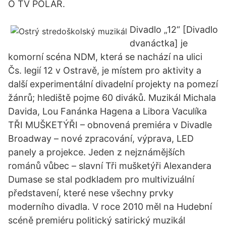
O TV POLAR.
Divadlo „12“ [Divadlo
dvanáctka] je
komorní scéna NDM, která se nachází na ulici
Čs. legií 12 v Ostravě, je místem pro aktivity a
další experimentální divadelní projekty na pomezí
žánrů; hlediště pojme 60 diváků. Muzikál Michala
Davida, Lou Fanánka Hagena a Libora Vaculíka
TŘI MUŠKETÝŘI – obnovená premiéra v Divadle
Broadway – nové zpracování, výprava, LED
panely a projekce. Jeden z nejznámějších
románů vůbec – slavní Tři mušketýři Alexandera
Dumase se stal podkladem pro multivizuální
představení, které nese všechny prvky
moderního divadla. V roce 2010 měl na Hudební
scéně premiéru politický satirický muzikál