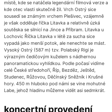
místě, kde se natáčela legendární filmová verze a
kde otec vlasti skutečně žil. Vrch Ostrý sice
sousedí se známým vrchem Plešivec, vzájemně
je však odděluje říčka Litavka a relativně úzká
soutěska se silnicí na Jince a Příbram. Litavka u
Lochovic Říčka Litavka v létě za sucha sice
vypadá jako menší potok, ale nenechte se mást.
Vysoký Ostrý (587 m) tzv. Polabský Rigi je
výrazným čedičovým kuželem s nádhernou
panoramatickou vyhlídkou. Podle počasí vidíme
celé České středohoří, Říp, Bezděz, Ještěd,
Studenec, Růžovou, Děčínský Sněžník i Krušné
hory. 450 m hluboko pod námi se vine mohutné
Labe, jehož hladinu můžeme vidět asi sedmkrát.
koncertní provedení