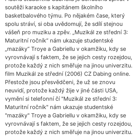
soutěži karaoke s kapitánem školního
basketbalového týmu. Po nějakém čase, který
spolu stráví, si oba uvědomují, že sdílí stejnou
vášeň pro muziku a zpěv. „Muzikál ze střední 3:
Maturitní ročník“ nám ukazuje studentské
„mazáky“ Troye a Gabriellu v okamžiku, kdy se
vyrovnávají s faktem, že se jejich cesty rozejdou,
protože každý z nich směřuje na jinou univerzitu.
film Muzikál ze střední (2006) CZ Dabing online.
Přestože jsou přesvědčeni, že už se znovu
neuvidí, protože každý žije v jiné části USA,
vymění si telefonní čí "Muzikál ze střední 3:
Maturitní ročník" nám ukazuje studentské
"mazáky" Troye a Gabriellu v okamžiku, kdy se
vyrovnávají s faktem, že se jejich cesty rozejdou,
protože každý z nich směřuje na jinou univerzitu.