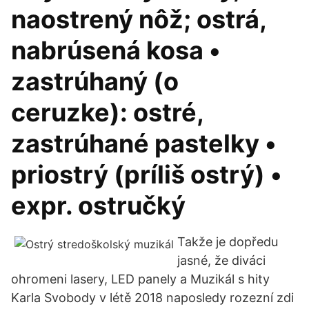
naostrený nôž; ostrá,
nabrúsená kosa •
zastrúhaný (o
ceruzke): ostré,
zastrúhané pastelky •
priostrý (príliš ostrý) •
expr. ostručký
Takže je dopředu
jasné, že diváci
ohromeni lasery, LED panely a Muzikál s hity
Karla Svobody v létě 2018 naposledy rozezní zdi