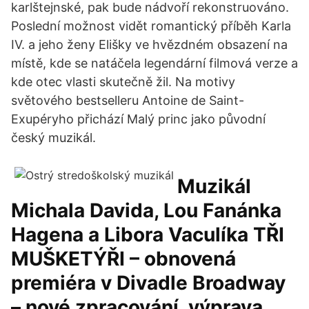
karlštejnské, pak bude nádvoří rekonstruováno.
Poslední možnost vidět romantický příběh Karla
IV. a jeho ženy Elišky ve hvězdném obsazení na
místě, kde se natáčela legendární filmová verze a
kde otec vlasti skutečně žil. Na motivy
světového bestselleru Antoine de Saint-
Exupéryho přichází Malý princ jako původní
český muzikál.
Muzikál
Michala Davida, Lou Fanánka
Hagena a Libora Vaculíka TŘI
MUŠKETÝŘI – obnovená
premiéra v Divadle Broadway
– nové zpracování, výprava,