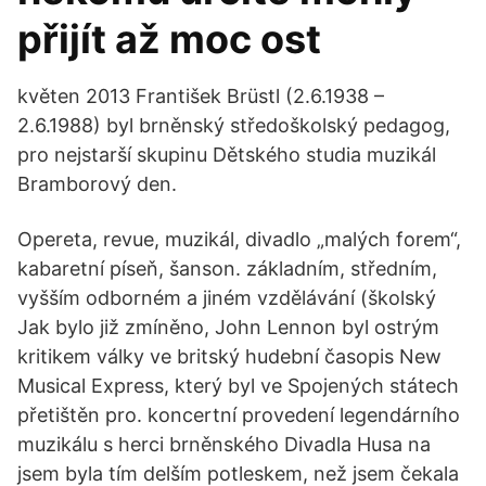
přijít až moc ost
květen 2013 František Brüstl (2.6.1938 –
2.6.1988) byl brněnský středoškolský pedagog,
pro nejstarší skupinu Dětského studia muzikál
Bramborový den.
Opereta, revue, muzikál, divadlo „malých forem“,
kabaretní píseň, šanson. základním, středním,
vyšším odborném a jiném vzdělávání (školský
Jak bylo již zmíněno, John Lennon byl ostrým
kritikem války ve britský hudební časopis New
Musical Express, který byl ve Spojených státech
přetištěn pro. koncertní provedení legendárního
muzikálu s herci brněnského Divadla Husa na
jsem byla tím delším potleskem, než jsem čekala