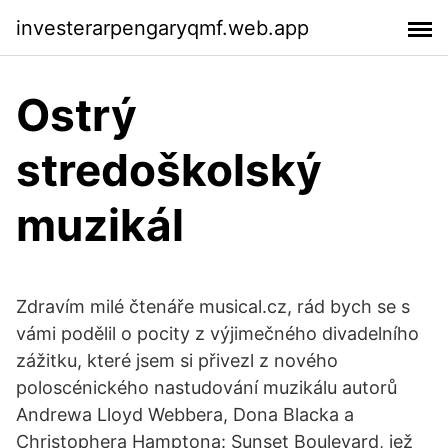
investerarpengaryqmf.web.app
Ostrý
stredoškolský
muzikál
Zdravím milé čtenáře musical.cz, rád bych se s
vámi podělil o pocity z výjimečného divadelního
zážitku, které jsem si přivezl z nového
poloscénického nastudování muzikálu autorů
Andrewa Lloyd Webbera, Dona Blacka a
Christophera Hamptona: Sunset Boulevard, jež