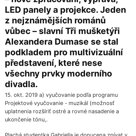
LED panely a projekce. Jeden
z nejznámějších románů
vůbec – slavní Tři mušketýři
Alexandera Dumase se stal
podkladem pro multivizuální
představení, které nese
všechny prvky moderního
divadla.
15. okt. 2019 a) vyučovanie podľa programu
Projektové vyučovanie - muzikál (možnosť
uplatnenia rozšíriť ostré a rovné nasadenie a
ukončenie tónu,.
Plachá studentka Gabriella je donucena zpívat v