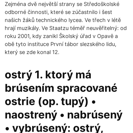
Zejména dvě největší strany se Středoškolské
odborné činnosti, které se zúčastnilo i šest
našich žáků technického lycea. Ve třech v létě
hrají muzikály. Ve Staatzu téměř neuvěřitelný: od
roku 2001, kdy zanikl Školský úřad v Opavě a
obě tyto instituce První tábor slezského lidu,
který se zde konal 12.
ostrý 1. ktorý má
brúsením spracované
ostrie (op. tupý) •
naostrený • nabrúsený
• vybrúsený: ostrý,