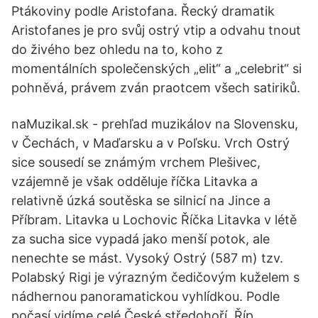
Ptákoviny podle Aristofana. Řecký dramatik
Aristofanes je pro svůj ostrý vtip a odvahu tnout
do živého bez ohledu na to, koho z
momentálních společenských „elit“ a „celebrit“ si
pohněvá, právem zván praotcem všech satiriků.
naMuzikal.sk - prehľad muzikálov na Slovensku,
v Čechách, v Maďarsku a v Poľsku. Vrch Ostrý
sice sousedí se známým vrchem Plešivec,
vzájemně je však odděluje říčka Litavka a
relativně úzká soutěska se silnicí na Jince a
Příbram. Litavka u Lochovic Říčka Litavka v létě
za sucha sice vypadá jako menší potok, ale
nenechte se mást. Vysoký Ostrý (587 m) tzv.
Polabský Rigi je výrazným čedičovým kuželem s
nádhernou panoramatickou vyhlídkou. Podle
počasí vidíme celé České středohoří, Říp,