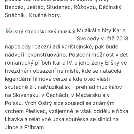
Bezděz, Ještěd, Studenec, Růžovou, Děčínský
Sněžník i Krušné hory.
Muzikál s hity Karla
Svobody v létě 2018
naposledy rozezní zdi karlštejnské, pak bude
nádvoří rekonstruováno. Poslední možnost vidět
romantický příběh Karla IV. a jeho ženy Elišky ve
hvězdném obsazení na místě, kde se natáčela
legendární filmová verze a kde otec vlasti
skutečně žil. naMuzikal.sk - prehľad muzikálov
na Slovensku, v Čechách, v Maďarsku a v
Poľsku. Vrch Ostrý sice sousedí se známým
vrchem Plešivec, vzájemně je však odděluje říčka
Litavka a relativně úzká soutěska se silnicí na
Jince a Příbram.