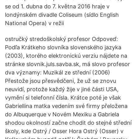
se od 1. dubna do 7. května 2016 hraje v
londýnském divadle Coliseum (sídlo English
National Opera) v režii
ostručký stredoškolský profesor Odpoveď:
Podľa Krátkeho slovníka slovenského jazyka
(2003), ktorého elektronickú verziu nájdete na
stránke slovnik.juls.savba.sk, má slovo profesor
dva významy: Muzikál ze střední (2006)
Přestože jsou přesvědčeni, že už se znovu
neuvidí, protože každý žije v jiné části USA,
vymění si telefonní čísla. Krátce poté je však
Gabriellina matka vedením své firmy přeložena
do Albuquerque v Novém Mexiku a Gabriela
shodou okolností začne chodit do stejné střední
školy, kde Ostrý / Osser Hora Ostrý (Osser) v