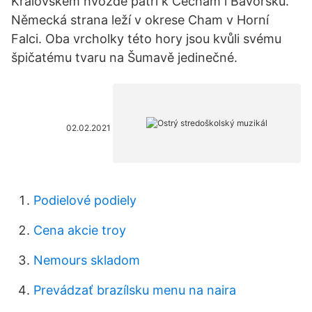
Královském hvozdě patří k Čechám i Bavorsku.
Německá strana leží v okrese Cham v Horní
Falci. Oba vrcholky této hory jsou kvůli svému
špičatému tvaru na Šumavě jedinečné.
02.02.2021
Podielové podiely
Cena akcie troy
Nemours skladom
Prevádzať brazílsku menu na naira