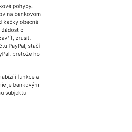
nkové pohyby.
adov na bankovom
 klikačky obecně
 žádost o
vřít, zrušit,
tu PayPal, stačí
ayPal, pretože ho
bízí i funkce a
 nie je bankovým
u subjektu