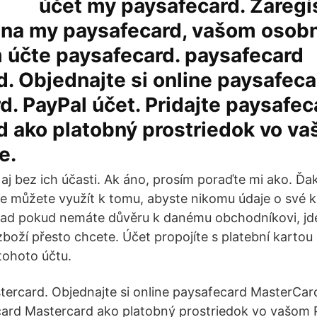
účet my paysafecard. Zaregis
 na my paysafecard, vašom osob
 účte paysafecard. paysafecard
. Objednajte si online paysafeca
. PayPal účet. Pridajte paysafec
d ako platobný prostriedok vo v
e.
 aj bez ich účasti. Ak áno, prosím poraďte mi ako. Ďa
le můžete využít k tomu, abyste nikomu údaje o své k
lad pokud nemáte důvěru k danému obchodníkovi, jd
zboží přesto chcete. Účet propojíte s platební kartou 
tohoto účtu.
ercard. Objednajte si online paysafecard MasterCard
card Mastercard ako platobný prostriedok vo vašom 