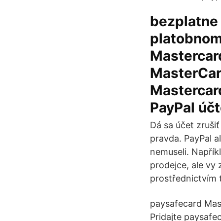
bezplatne
platobnom
Mastercard
MasterCard
Mastercar
PayPal účt
Dá sa účet zrušiť
pravda. PayPal a
nemuseli. Napřík
prodejce, ale vy 
prostřednictvím 
paysafecard Mast
Pridajte paysafe