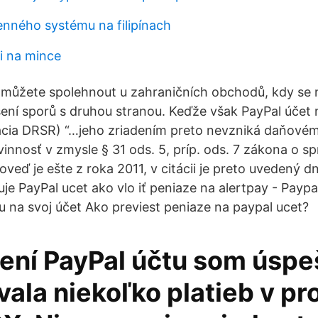
enného systému na filipínach
i na mince
můžete spolehnout u zahraničních obchodů, kdy se na
ení sporů s druhou stranou. Keďže však PayPal účet
ácia DRSR) “…jeho zriadením preto nevzniká daňovém
nnosť v zmysle § 31 ods. 5, príp. ods. 7 zákona o sp
veď je ešte z roka 2011, v citácii je preto uvedený d
e PayPal ucet ako vlo iť peniaze na alertpay - Paypa
u na svoj účet Ako previest peniaze na paypal ucet?
dení PayPal účtu som úsp
vala niekoľko platieb v p