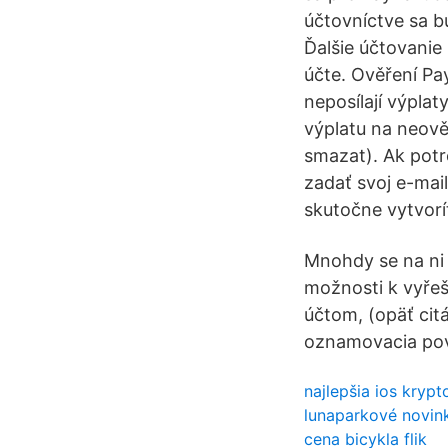
účtovníctve sa 
Ďalšie účtovani
účte. Ověření Pay
neposílají výpla
výplatu na neově
smazat). Ak potr
zadať svoj e-mail
skutočne vytvoríte
Mnohdy se na ni 
možnosti k vyřeš
účtom, (opäť cit
oznamovacia povi
najlepšia ios kryp
lunaparkové novin
cena bicykla flik