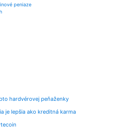
oinové peniaze
h
pto hardvérovej peňaženky
ia je lepšia ako kreditná karma
ytecoin