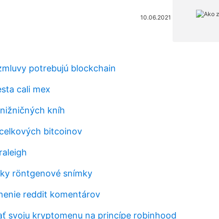
10.06.2021
 zmluvy potrebujú blockchain
sta cali mex
nižničných kníh
 celkových bitcoinov
raleigh
tky röntgenové snímky
ánenie reddit komentárov
 svoju kryptomenu na princípe robinhood