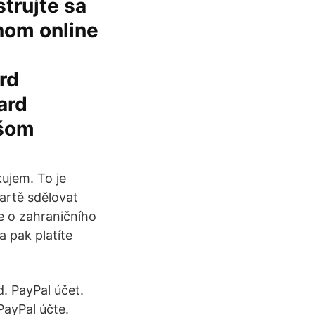
trujte sa
nom online
rd
ard
ašom
kujem. To je
artě sdělovat
e o zahraničního
a pak platíte
. PayPal účet.
PayPal účte.