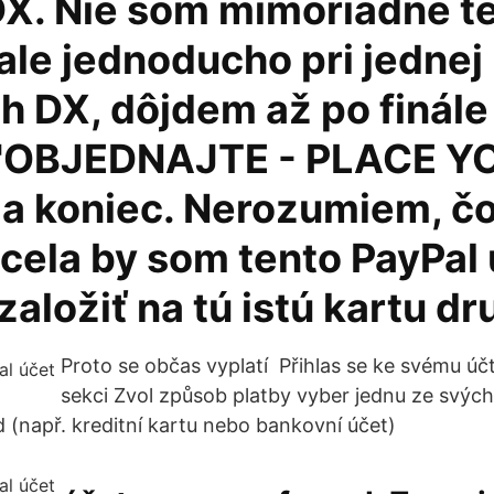
DX. Nie som mimoriadne t
ale jednoducho pri jednej
h DX, dôjdem až po finále
 "OBJEDNAJTE - PLACE Y
a koniec. Nerozumiem, čo
cela by som tento PayPal
 založiť na tú istú kartu dr
Proto se občas vyplatí Přihlas se ke svému úč
sekci Zvol způsob platby vyber jednu ze svýc
 (např. kreditní kartu nebo bankovní účet)