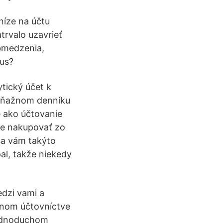
níze na účtu
trvalo uzavrieť
obmedzenia,
us?
tický účet k
peňažnom denníku
 ako účtovanie
te nakupovať zo
 sa vám takýto
al, takže niekedy
edzi vami a
jnom účtovníctve
 jednoduchom