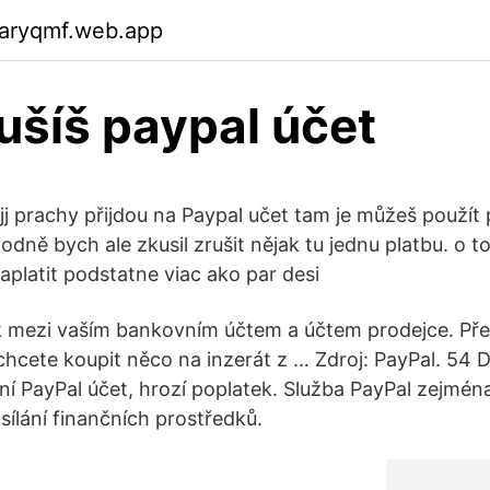
garyqmf.web.app
ušíš paypal účet
 jj prachy přijdou na Paypal učet tam je můžeš použít
odně bych ale zkusil zrušit nějak tu jednu platbu. o t
platit podstatne viac ako par desi
k mezi vaším bankovním účtem a účtem prodejce. Předs
chcete koupit něco na inzerát z … Zdroj: PayPal. 54
ní PayPal účet, hrozí poplatek. Služba PayPal zejména
sílání finančních prostředků.