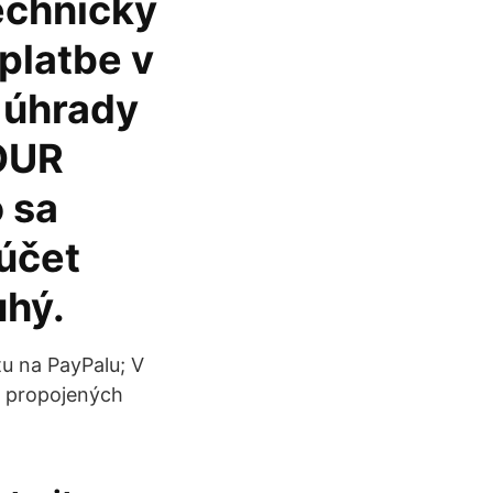
echnicky
 platbe v
 úhrady
OUR
 sa
 účet
uhý.
tu na PayPalu; V
h propojených