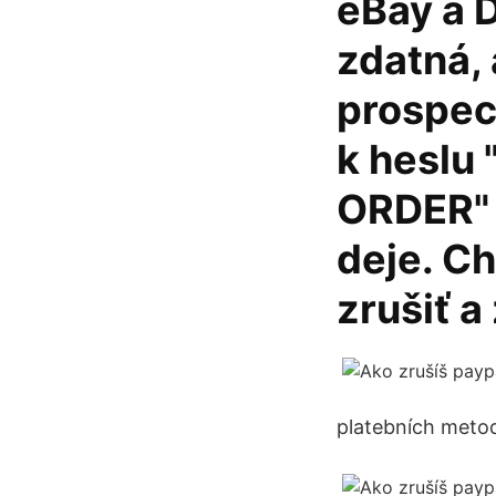
eBay a 
zdatná, 
prospec
k heslu
ORDER" 
deje. Ch
zrušiť a
platebních metod