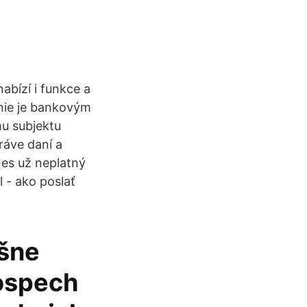
bízí i funkce a
 nie je bankovým
u subjektu
ráve daní a
nes už neplatný
l - ako poslať
ešne
rospech