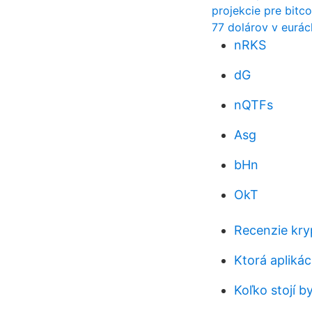
projekcie pre bitc
77 dolárov v eurác
nRKS
dG
nQTFs
Asg
bHn
OkT
Recenzie kry
Ktorá aplikác
Koľko stojí b