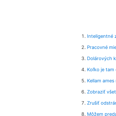
Inteligentné
Pracovné mie
Dolárových k
Koľko je tam
Kellam ames 
Zobraziť vše
Zrušiť odstr
Môžem predať