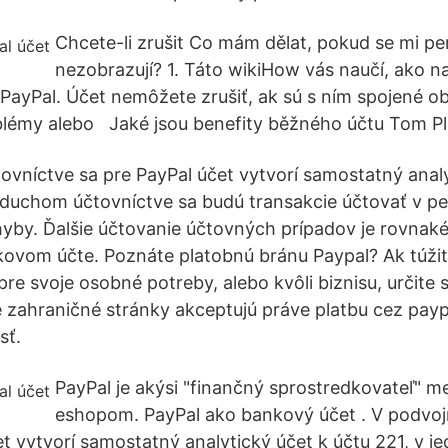
Chcete-li zrušit Co mám dělat, pokud se mi pe
nezobrazují? 1. Táto wikiHow vás naučí, ako na
PayPal. Účet nemôžete zrušiť, ak sú s ním spojené 
blémy alebo Jaké jsou benefity běžného účtu Tom Pl
vníctve sa pre PayPal účet vytvorí samostatný analy
noduchom účtovníctve sa budú transakcie účtovať v 
by. Ďalšie účtovanie účtovných prípadov je rovnaké
kovom účte. Poznáte platobnú bránu Paypal? Ak túži
 pre svoje osobné potreby, alebo kvôli biznisu, určite
 zahraničné stránky akceptujú práve platbu cez payp
sť.
PayPal je akýsi "finančný sprostredkovateľ" m
eshopom. PayPal ako bankový účet . V podvo
et vytvorí samostatný analytický účet k účtu 221, v