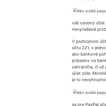
váš osobný účet 
nevyriešené pro
V podvojnom účto
účtu 221, v jed
ako bankové pohy
prípadov na ban
zahraničia, či už
účet zíde. Mnohé
je to nevyhnutno
sa pre PayPal úč