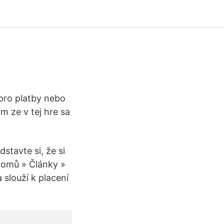
 pro platby nebo
om ze v tej hre sa
tavte si, že si
 Domů » Články »
 slouží k placení