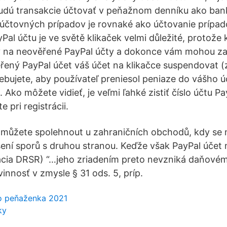
budú transakcie účtovať v peňažnom denníku ako ba
e účtovných prípadov je rovnaké ako účtovanie príp
Pal účtu je ve světě klikaček velmi důležité, protože
ty na neověřené PayPal účty a dokonce vám mohou za
řený PayPal účet váš účet na klikačce suspendovat (za
ebujete, aby používateľ preniesol peniaze do vášho úč
. Ako môžete vidieť, je veľmi ľahké zistiť číslo účtu P
 pri registrácii.
můžete spolehnout u zahraničních obchodů, kdy se na
ení sporů s druhou stranou. Keďže však PayPal účet
ácia DRSR) “…jeho zriadením preto nevzniká daňovém
nnosť v zmysle § 31 ods. 5, príp.
to peňaženka 2021
ky