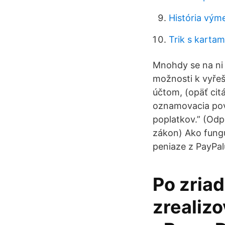
História vým
Trik s kartam
Mnohdy se na ni 
možnosti k vyřeš
účtom, (opäť cit
oznamovacia povi
poplatkov.” (Odpo
zákon) Ako funguj
peniaze z PayPal
Po zria
zrealizo